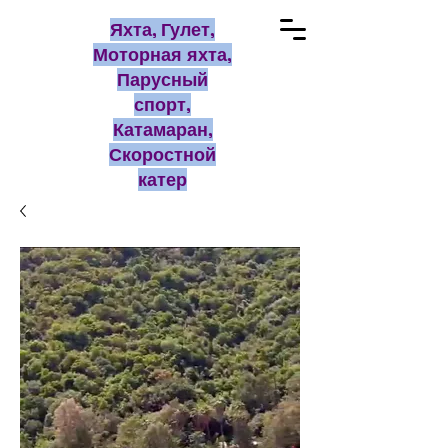
Яхта, Гулет,
Моторная яхта,
Парусный
спорт,
Катамаран,
Скоростной
катер